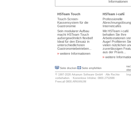
Informationen
HSTeam Touch
HSTeam i-café
Touch-Screen-
Professionelle
Kassensystem für die
Abrechnungslösung 
Gastronomie
Internetcafés
Sein modularer Aufbau
Mit HSTeam i-café
macht HSTeam Touch
behalten Sie Ihre
außergewöhnlich flexibel!
Arbeitsstationen ste
Ideal für den Einsatz in
Auge! Profitieren Si
unterschiedlichsten
vielen nützlichen un
Gastronomiebetrieben...
zuverlässigen Feat
aus der Praxis...
weitere Informationen
weitere Informati
nac
Seite drucken
Seite empfehlen
obe
©
1997-2026
Arkanum Software GmbH
· Alle Rechte
Imp
vorbehalten. · Kostenlose Infoline: 0800.2752686 ·
Freecall 0800.ARKANUM