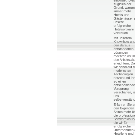
einbindet. Dies
zugleich der
Grund, warum
immer mehr
Hotels und
Gästehäuser 
unsere
erfolgreiche
Hotelsoftware
vertrauen.
Mit unserem
Know-how un
den daraus
entstandenen
Lösungen
möchten wir I
den Arbeitsallt
erleichtern. D
wir dabei auf d
modernsten
Technologien
setzen und Ih
so einen
entscheidend
Vorsprung
verschaffen, is
uns
selbstverständ
Erfahren Sie a
den folgenden
Seiten mehr ü
die profession
Softwarelösun
die wir für
erfolgreiche
Unternehmen 
Hotellerie und