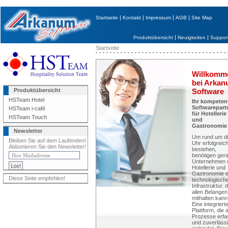
|
|
|
|
Startseite
Kontakt
Impressum
AGB
Site Map
|
|
Produktübersicht
Neuigkeiten
Suppor
Startseite
Willkomm
bei Arka
Produktübersicht
Software
HSTeam Hotel
Ihr kompeten
Softwarepart
HSTeam i-café
für Hotellerie
HSTeam Touch
und
Gastronomie
Newsletter
Um rund um d
Bleiben Sie auf dem Laufenden!
Uhr erfolgreic
Abbonieren Sie den Newsletter!
bestehen,
benötigen ger
Unternehmen 
Hotellerie und
Gastronomie e
Diese Seite empfehlen!
technologisch
Infrastruktur, d
allen Belangen
mithalten kann
Eine integriert
Plattform, die a
Prozesse erfa
und zuverläss