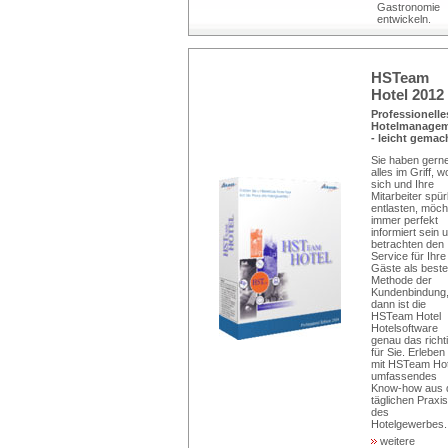
Gastronomie
entwickeln.
HSTeam
Hotel 2012
Professionelle
Hotelmanage
- leicht gemac
Sie haben gern
alles im Griff, w
sich und Ihre
Mitarbeiter spü
entlasten, möch
immer perfekt
informiert sein 
betrachten den
Service für Ihre
Gäste als beste
Methode der
Kundenbindung
dann ist die
HSTeam Hotel
Hotelsoftware
genau das richt
für Sie. Erleben
mit HSTeam Hot
umfassendes
Know-how aus 
täglichen Praxis
des
Hotelgewerbes..
weitere